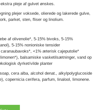
ekstra pleje af gulvet ønskes.
gning plejer voksede, olierede og lakerede gulve,
ork, parket, sten, fliser og linolium.
be af olivenolie*, 5-15% bivoks, 5-15%
tanol), 5-15% nonioniske tensider
 caranaubavoks*, <1% æterisk cajeputolie*
g limonen*), balsamiske vasketilsætninger, vand op
økologisk dyrket/vilde planter
oap, cera alba, alcohol denat., alkylpolyglucoside
, copernicia cerifera, parfum, linalool, limonene.