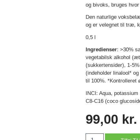
og bivoks, bruges hvor 
Den naturlige voksbelæ
og er velegnet til træ, k
0,5 l
Ingredienser
: >30% sæ
vegetabilsk alkohol (æ
(sukkertensider), 1-5%
(indeholder linalool* o
til 100%. *Kontrolleret 
INCI: Aqua, potassium s
C8-C16 (coco glucoside)
99,00
kr.