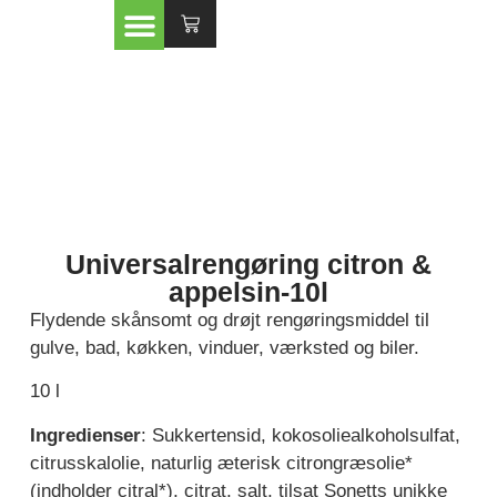
Universalrengøring citron &
appelsin-10l
Flydende skånsomt og drøjt rengøringsmiddel til
gulve, bad, køkken, vinduer, værksted og biler.
10 l
Ingredienser
: Sukkertensid, kokosoliealkoholsulfat,
citrusskalolie, naturlig æterisk citrongræsolie*
(indholder citral*), citrat, salt, tilsat Sonetts unikke