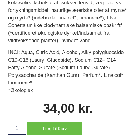
kokosoliealkoholsulfat, sukker-tensid, vegetabilsk
fortykningsmiddel, naturlige æteriske olier af mynte*
og myrte* (indeholder linalool*, limonene*), tilsat
Sonetts unikke biodynamiske balsamiske opskrift*
(*certificeret økologiske dyrket/indsamlet fra
vildtvoksende planter), hvirvlet vand.
INCI: Aqua, Citric Acid, Alcohol, Alkylpolyglucoside
C10-C16 (Lauryl Glucoside), Sodium C12– C14
Fatty Alcohol Sulfate (Sodium Lauryl Sulfate),
Polysaccharide (Xanthan Gum), Parfum*, Linalool*,
Limonene*
*Økologisk
34,00
kr.
Tilføj Til Kurv